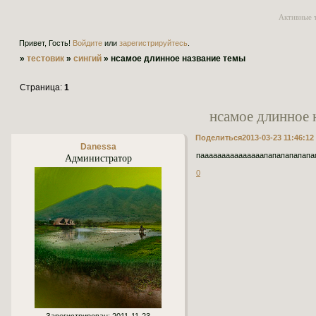
Активные 
Привет, Гость!
Войдите
или
зарегистрируйтесь
.
»
тестовик
»
сингий
»
нсамое длинное название темы
Страница:
1
нсамое длинное 
Поделиться
2013-03-23 11:46:12
Danessa
Администратор
пааааааааааааааапапапапапапа
0