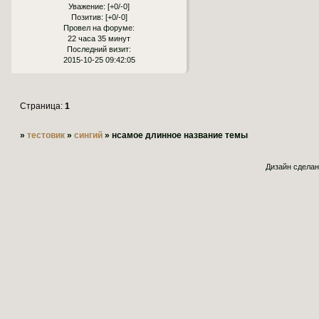
Уважение:
[+0/-0]
Позитив:
[+0/-0]
Провел на форуме:
22 часа 35 минут
Последний визит:
2015-10-25 09:42:05
Страница:
1
»
тестовик
»
сингий
»
нсамое длинное название темы
Дизайн сдела