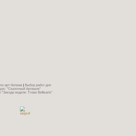
по арт-битвам
|
Выбор работ дня
урс: "Сказочный Артишок"
"Звезда недели: Troian Bellisario"