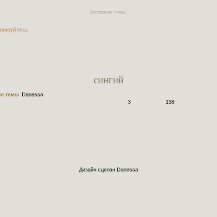
Активные темы
трируйтесь
.
сингий
ие темы
Danessa
3
138
Дизайн сделан Danessa