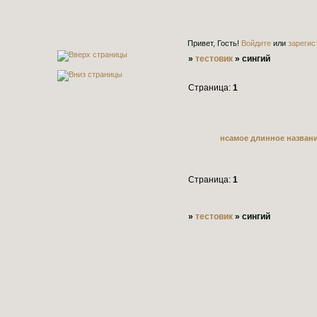
Привет, Гость!
Войдите
или
зарегис
»
тестовик
»
сингий
Страница:
1
нсамое длинное назван
Страница:
1
»
тестовик
»
сингий