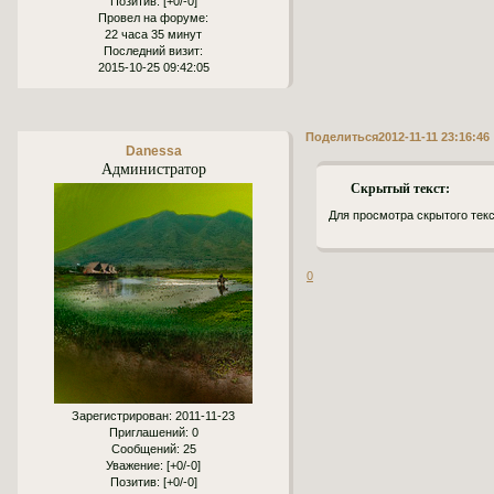
Позитив:
[+0/-0]
Провел на форуме:
22 часа 35 минут
Последний визит:
2015-10-25 09:42:05
Поделиться
2012-11-11 23:16:46
Danessa
Администратор
Скрытый текст:
Для просмотра скрытого текс
0
Зарегистрирован
: 2011-11-23
Приглашений:
0
Сообщений:
25
Уважение:
[+0/-0]
Позитив:
[+0/-0]