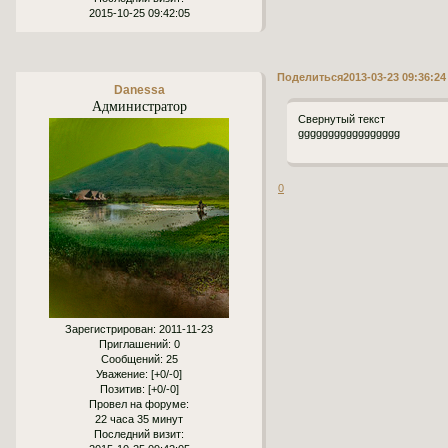
2015-10-25 09:42:05
Поделиться
2013-03-23 09:36:24
Danessa
Администратор
Свернутый текст
ggggggggggggggggg
0
Зарегистрирован
: 2011-11-23
Приглашений:
0
Сообщений:
25
Уважение:
[+0/-0]
Позитив:
[+0/-0]
Провел на форуме:
22 часа 35 минут
Последний визит: